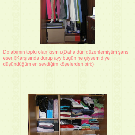
Dolabımın toplu olan kısmıı.(Daha dün düzenlemiştim şans
eseri!)Karşısında durup ayy bugün ne giysem diye
düşündüğüm en sevdiğim köşelerden biri:)