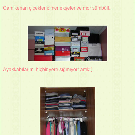
Cam kenarı çiçeklerii; menekşeler ve mor sümbüll..
Ayakkabılarım; hiçbir yere sığmıyorr artık:(