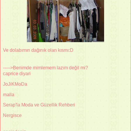
Ve dolabımın dağınık olan kısmı:D
----->Benimde mimlemem lazım değil mi?
caprice diyari
JoJiKMoDa
malla
Serap'la Moda ve Güzellik Rehberi
Nergisce