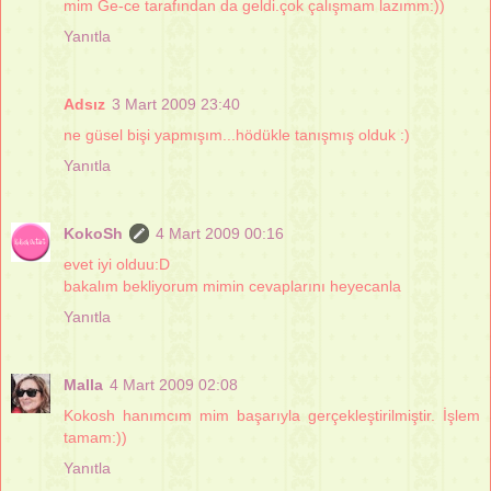
mim Ge-ce tarafından da geldi.çok çalışmam lazımm:))
Yanıtla
Adsız
3 Mart 2009 23:40
ne güsel bişi yapmışım...hödükle tanışmış olduk :)
Yanıtla
KokoSh
4 Mart 2009 00:16
evet iyi olduu:D
bakalım bekliyorum mimin cevaplarını heyecanla
Yanıtla
Malla
4 Mart 2009 02:08
Kokosh hanımcım mim başarıyla gerçekleştirilmiştir. İşlem
tamam:))
Yanıtla