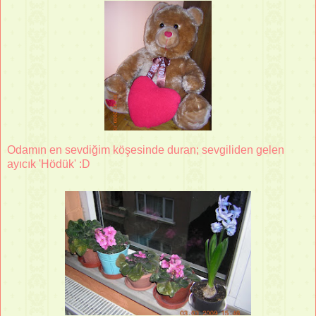
Odamın en sevdiğim köşesinde duran; sevgiliden gelen
ayıcık 'Hödük' :D